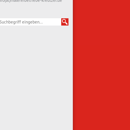
nfo(at)malereibetriebe-kreutzer.de