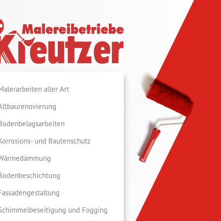
ereibetriebe Kreutzer
Malerarbeiten aller Art
Altbaurenovierung
Bodenbelagsarbeiten
Korrosions- und Bautenschutz
Wärmedämmung
Bodenbeschichtung
Fassadengestaltung
Schimmelbeseitigung und Fogging