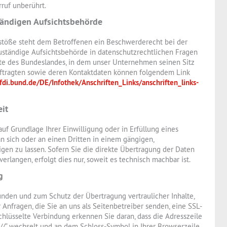
ruf unberührt.
tändigen Aufsichtsbehörde
rstöße steht dem Betroffenen ein Beschwerderecht bei der
uständige Aufsichtsbehörde in datenschutzrechtlichen Fragen
gte des Bundeslandes, in dem unser Unternehmen seinen Sitz
uftragten sowie deren Kontaktdaten können folgendem Link
fdi.bund.de/DE/Infothek/Anschriften_Links/anschriften_links-
it
auf Grundlage Ihrer Einwilligung oder in Erfüllung eines
an sich oder an einen Dritten in einem gängigen,
en zu lassen. Sofern Sie die direkte Übertragung der Daten
erlangen, erfolgt dies nur, soweit es technisch machbar ist.
g
ünden und zum Schutz der Übertragung vertraulicher Inhalte,
Anfragen, die Sie an uns als Seitenbetreiber senden, eine SSL-
chlüsselte Verbindung erkennen Sie daran, dass die Adresszeile
s://” wechselt und an dem Schloss-Symbol in Ihrer Browserzeile.